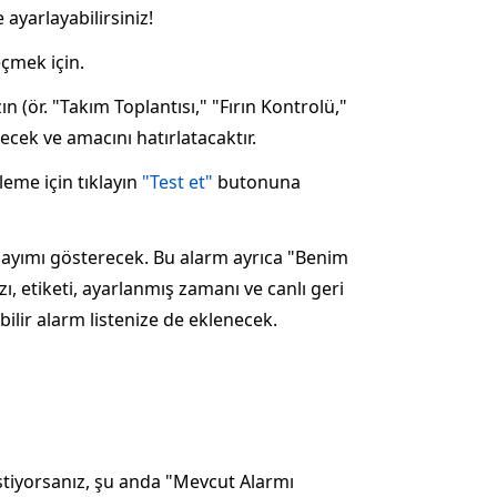
 ayarlayabilirsiniz!
çmek için.
ın (ör. "Takım Toplantısı," "Fırın Kontrolü,"
ecek ve amacını hatırlatacaktır.
eme için tıklayın
"Test et"
butonuna
i sayımı gösterecek. Bu alarm ayrıca "Benim
ı, etiketi, ayarlanmış zamanı ve canlı geri
ilir alarm listenize de eklenecek.
istiyorsanız, şu anda "Mevcut Alarmı