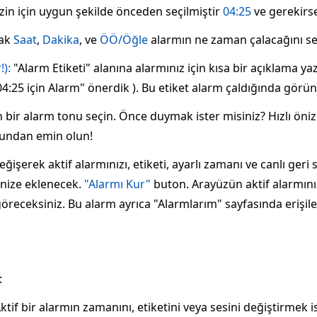
 sizin için uygun şekilde önceden seçilmiştir
04:25
ve gerekirse
rak
Saat
,
Dakika
, ve
ÖÖ/Öğle
alarmın ne zaman çalacağını se
!):
"Alarm Etiketi" alanına alarmınız için kısa bir açıklama yaz
4:25 için Alarm" önerdik ). Bu etiket alarm çaldığında görün
bir alarm tonu seçin. Önce duymak ister misiniz? Hızlı önizl
uğundan emin olun!
ğişerek aktif alarmınızı, etiketi, ayarlı zamanı ve canlı ger
tenize eklenecek.
"Alarmı Kur"
buton. Arayüzün aktif alarmınız
öreceksiniz. Bu alarm ayrıca "Alarmlarım" sayfasında erişileb
:
ktif bir alarmın zamanını, etiketini veya sesini değiştirmek 