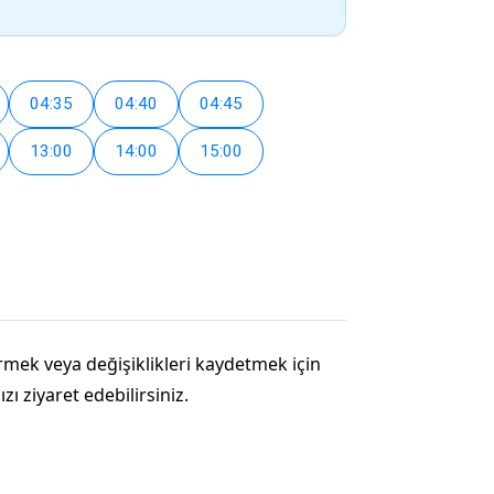
04:35
04:40
04:45
13:00
14:00
15:00
tirmek veya değişiklikleri kaydetmek için
ı ziyaret edebilirsiniz.