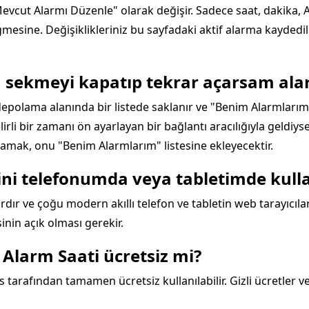
Mevcut Alarmı Düzenle" olarak değişir. Sadece saat, dakika, 
esine. Değişiklikleriniz bu sayfadaki aktif alarma kayded
a sekmeyi kapatıp tekrar açarsam ala
 depolama alanında bir listede saklanır ve "Benim Alarmlarım" 
lirli bir zamanı ön ayarlayan bir bağlantı aracılığıyla geldiys
amak, onu "Benim Alarmlarım" listesine ekleyecektir.
tini telefonumda veya tabletimde kull
dır ve çoğu modern akıllı telefon ve tabletin web tarayıcılarıy
inin açık olması gerekir.
 Alarm Saati ücretsiz mi?
 tarafından tamamen ücretsiz kullanılabilir. Gizli ücretler