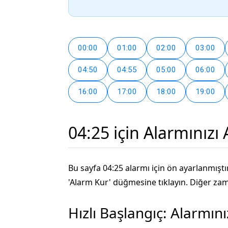
00:00
01:00
02:00
03:00
04:50
04:55
05:00
06:00
16:00
17:00
18:00
19:00
04:25 için Alarmınızı
Bu sayfa 04:25 alarmı için ön ayarlanmıştır
'Alarm Kur' düğmesine tıklayın. Diğer zaman
Hızlı Başlangıç: Alarmın