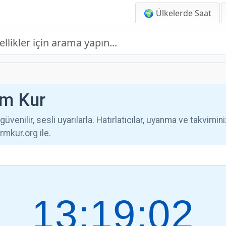
🌍 Ülkelerde Saat
rm Kur
üvenilir, sesli uyarılarla. Hatırlatıcılar, uyanma ve takvimini
mkur.org ile.
13:19:03