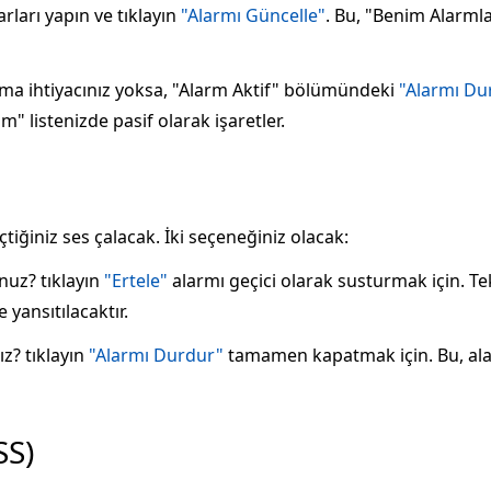
ları yapın ve tıklayın
"Alarmı Güncelle"
. Bu, "Benim Alarmla
rma ihtiyacınız yoksa, "Alarm Aktif" bölümündeki
"Alarmı Du
" listenizde pasif olarak işaretler.
tiğiniz ses çalacak. İki seçeneğiniz olacak:
nuz? tıklayın
"Ertele"
alarmı geçici olarak susturmak için. Te
yansıtılacaktır.
z? tıklayın
"Alarmı Durdur"
tamamen kapatmak için. Bu, ala
SS)