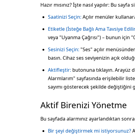
Hazır mısınız? İşte nasıl yapılır: Bu sayfa
Saatinizi Seçin:
Açılır menüler kullana
Etiketle (İsteğe Bağlı Ama Tavsiye Edilir
veya "Uyanma Çağrısı") – bunun için "0
Sesinizi Seçin:
"Ses" açılır menüsünden 
basın. Cihaz ses seviyenizin açık old
Aktifleştir:
butonuna tıklayın. Arayüz de
Alarmlarım" sayfasında erişilebilir lis
sayımı gösterecek şekilde değiştiğini g
Aktif Birenizi Yönetme
Bu sayfada alarmınız ayarlandıktan sonra
Bir şeyi değiştirmek mi istiyorsunuz?
A