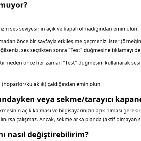
lmuyor?
nızın ses seviyesinin açık ve kapalı olmadığından emin olun.
çalmadan önce bir sayfayla etkileşime geçmenizi ister (örne
değilseniz, ses seçtikten sonra "Test" düğmesine tıklamayı de
tirmeden önce her zaman "Test" düğmesini kullanarak sesin ça
 (hoparlör/kulaklık) çaldığından emin olun.
undayken veya sekme/tarayıcı kapandı
kmesinin açık kalması ve bilgisayarınızın açık olması gerekir.
ınırsa çalışmaz. Ancak, sekme arka planda (aktif olmayan sek
ı nasıl değiştirebilirim?