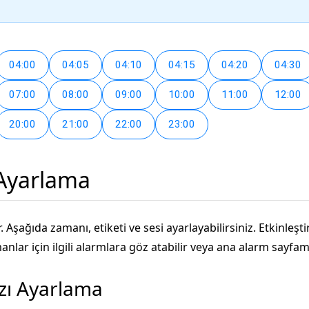
04:00
04:05
04:10
04:15
04:20
04:30
07:00
08:00
09:00
10:00
11:00
12:00
20:00
21:00
22:00
23:00
 Ayarlama
. Aşağıda zamanı, etiketi ve sesi ayarlayabilirsiniz. Etkinleş
lar için ilgili alarmlara göz atabilir veya ana alarm sayfamız
ızı Ayarlama