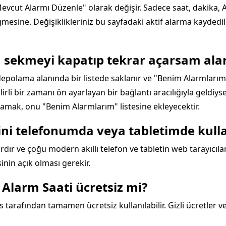
Mevcut Alarmı Düzenle" olarak değişir. Sadece saat, dakika, 
esine. Değişiklikleriniz bu sayfadaki aktif alarma kayded
a sekmeyi kapatıp tekrar açarsam ala
 depolama alanında bir listede saklanır ve "Benim Alarmlarım" 
lirli bir zamanı ön ayarlayan bir bağlantı aracılığıyla geldiys
amak, onu "Benim Alarmlarım" listesine ekleyecektir.
tini telefonumda veya tabletimde kull
dır ve çoğu modern akıllı telefon ve tabletin web tarayıcılarıy
inin açık olması gerekir.
 Alarm Saati ücretsiz mi?
 tarafından tamamen ücretsiz kullanılabilir. Gizli ücretler