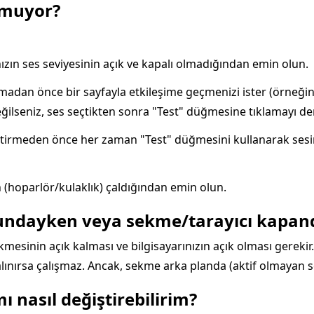
lmuyor?
nızın ses seviyesinin açık ve kapalı olmadığından emin olun.
çalmadan önce bir sayfayla etkileşime geçmenizi ister (örne
değilseniz, ses seçtikten sonra "Test" düğmesine tıklamayı de
tirmeden önce her zaman "Test" düğmesini kullanarak sesin ça
 (hoparlör/kulaklık) çaldığından emin olun.
undayken veya sekme/tarayıcı kapandı
kmesinin açık kalması ve bilgisayarınızın açık olması gerekir.
ınırsa çalışmaz. Ancak, sekme arka planda (aktif olmayan sek
ı nasıl değiştirebilirim?