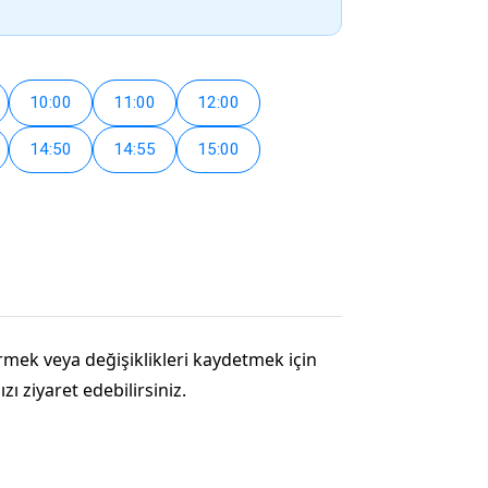
10:00
11:00
12:00
14:50
14:55
15:00
tirmek veya değişiklikleri kaydetmek için
ı ziyaret edebilirsiniz.