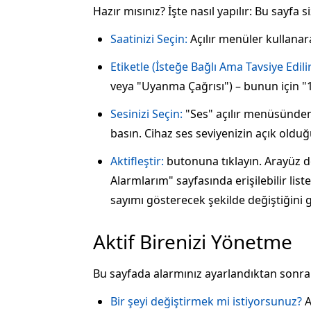
Hazır mısınız? İşte nasıl yapılır: Bu sayfa
Saatinizi Seçin:
Açılır menüler kullana
Etiketle (İsteğe Bağlı Ama Tavsiye Edilir
veya "Uyanma Çağrısı") – bunun için "1
Sesinizi Seçin:
"Ses" açılır menüsünden 
basın. Cihaz ses seviyenizin açık old
Aktifleştir:
butonuna tıklayın. Arayüz de
Alarmlarım" sayfasında erişilebilir lis
sayımı gösterecek şekilde değiştiğini g
Aktif Birenizi Yönetme
Bu sayfada alarmınız ayarlandıktan sonra
Bir şeyi değiştirmek mi istiyorsunuz?
A