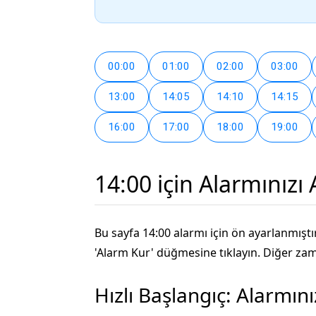
00:00
01:00
02:00
03:00
13:00
14:05
14:10
14:15
16:00
17:00
18:00
19:00
14:00 için Alarmınızı
Bu sayfa 14:00 alarmı için ön ayarlanmıştır
'Alarm Kur' düğmesine tıklayın. Diğer zaman
Hızlı Başlangıç: Alarmın