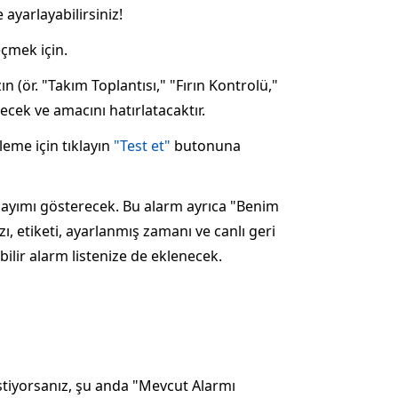
 ayarlayabilirsiniz!
çmek için.
ın (ör. "Takım Toplantısı," "Fırın Kontrolü,"
ecek ve amacını hatırlatacaktır.
eme için tıklayın
"Test et"
butonuna
i sayımı gösterecek. Bu alarm ayrıca "Benim
ı, etiketi, ayarlanmış zamanı ve canlı geri
ilir alarm listenize de eklenecek.
istiyorsanız, şu anda "Mevcut Alarmı