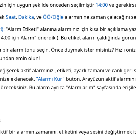
 sizin için uygun şekilde önceden seçilmiştir
14:00
ve gerekirse
rak
Saat
,
Dakika
, ve
ÖÖ/Öğle
alarmın ne zaman çalacağını se
!):
"Alarm Etiketi" alanına alarmınız için kısa bir açıklama yaz
4:00 için Alarm" önerdik ). Bu etiket alarm çaldığında görün
bir alarm tonu seçin. Önce duymak ister misiniz? Hızlı önizl
uğundan emin olun!
ğişerek aktif alarmınızı, etiketi, ayarlı zamanı ve canlı ger
tenize eklenecek.
"Alarmı Kur"
buton. Arayüzün aktif alarmınız
öreceksiniz. Bu alarm ayrıca "Alarmlarım" sayfasında erişileb
:
ktif bir alarmın zamanını, etiketini veya sesini değiştirmek 