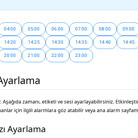
04:00
05:00
06:00
07:00
08:00
09:00
14:20
14:25
14:30
14:35
14:40
14:45
20:00
21:00
22:00
23:00
 Ayarlama
. Aşağıda zamanı, etiketi ve sesi ayarlayabilirsiniz. Etkinleş
lar için ilgili alarmlara göz atabilir veya ana alarm sayfamız
ızı Ayarlama