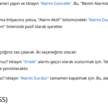
ları yapın ve tıklayın
"Alarmı Güncelle"
. Bu, "Benim Alarmla
rma ihtiyacınız yoksa, "Alarm Aktif" bölümündeki
"Alarmı Du
" listenizde pasif olarak işaretler.
tiğiniz ses çalacak. İki seçeneğiniz olacak:
nuz? tıklayın
"Ertele"
alarmı geçici olarak susturmak için. Te
yansıtılacaktır.
z? tıklayın
"Alarmı Durdur"
tamamen kapatmak için. Bu, ala
SS)