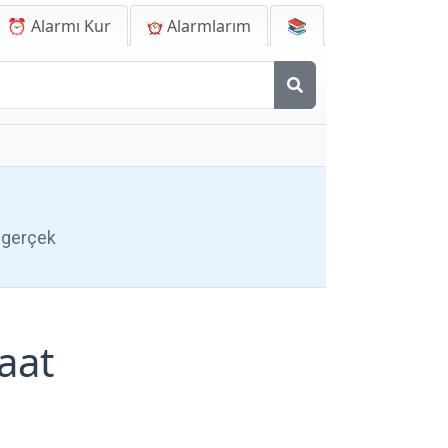
⏰ Alarmı Kur
Alarmlarım
📚
e gerçek
aat