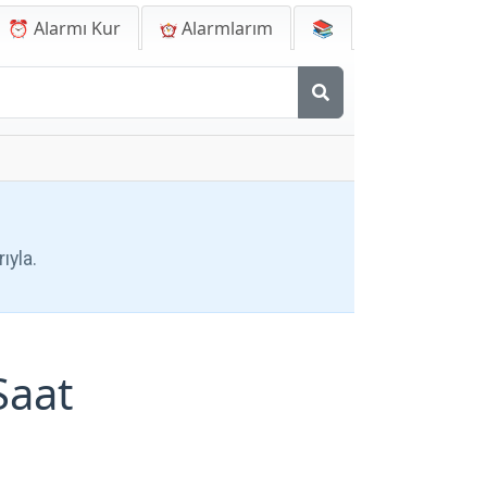
⏰ Alarmı Kur
Alarmlarım
📚
ıyla.
Saat